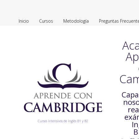
Inicio
Cursos
Metodología
Preguntas Frecuent
Ac
Ap
Cam
Capa
noso
rea
exá
Cursos Intensivos de Inglés B1 y B2
In
B