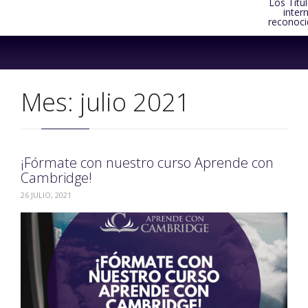
Los Títu
inter
reconoci
Skip
to
content
Mes:
julio 2021
¡Fórmate con nuestro curso Aprende con
Cambridge!
26 JULIO, 2021