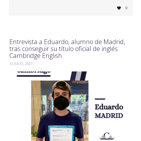
LOVE
0

IT
Entrevista a Eduardo, alumno de Madrid,
tras conseguir su título oficial de inglés
Cambridge English
12 JULIO, 2021