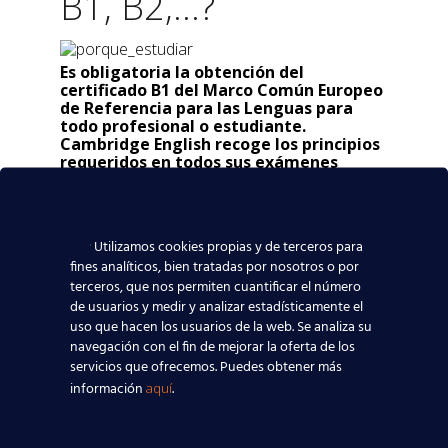
B1, B2,...?
Es obligatoria la obtención del
certificado B1 del Marco Común Europeo
de Referencia para las Lenguas para
todo profesional o estudiante.
Cambridge English recoge los principios
requeridos en todos sus exámenes
Cambridge.
A nivel mundial, son ya más de
cuatro millones de personas al año las que
eligen realizar los exámenes Cambridge
English para alcanzar sus objetivos
Utilizamos cookies propias y de terceros para
profesionales, académicos y culturales.
fines analíticos, bien tratadas por nosotros o por
terceros, que nos permiten cuantificar el número
de usuarios y medir y analizar estadísticamente el
uso que hacen los usuarios de la web. Se analiza su
¿Dónde estamos?
navegación con el fin de mejorar la oferta de los
servicios que ofrecemos. Puedes obtener más
información
.
aquí