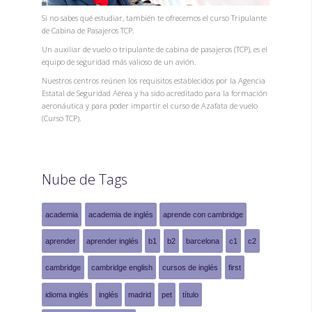
Si no sabes qué estudiar, también te ofrecemos el curso Tripulante
de Cabina de Pasajeros TCP.
Un auxiliar de vuelo o tripulante de cabina de pasajeros (TCP), es el
equipo de seguridad más valioso de un avión.
Nuestros centros reúnen los requisitos establecidos por la Agencia
Estatal de Seguridad Aérea y ha sido acreditado para la formación
aeronáutica y para poder impartir el curso de Azafata de vuelo
(Curso TCP).
Nube de Tags
academia
academia de inglés
aprende con cambridge
aprender
aprender inglés
b1
b2
barcelona
c1
c2
cambridge
cambridge english
cursos de inglés
first
idioma inglés
inglés
madrid
pet
título