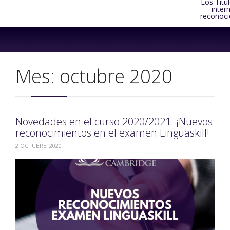
Los Títu
inter
reconoci
Skip
to
content
Mes:
octubre 2020
Novedades en el curso 2020/2021: ¡Nuevos
reconocimientos en el examen Linguaskill!
2 OCTUBRE, 2020