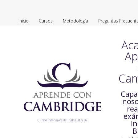
Inicio
Cursos
Metodología
Preguntas Frecuent
Ac
Ap
Cam
Capa
noso
rea
exá
Cursos Intensivos de Inglés B1 y B2
In
B