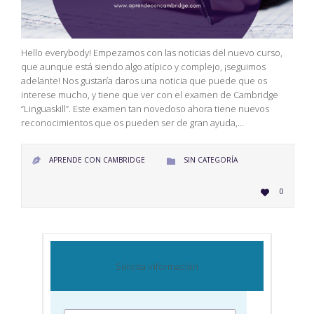
Hello everybody! Empezamos con las noticias del nuevo curso,
que aunque está siendo algo atípico y complejo, ¡seguimos
adelante! Nos gustaría daros una noticia que puede que os
interese mucho, y tiene que ver con el examen de Cambridge
“Linguaskill”. Este examen tan novedoso ahora tiene nuevos
reconocimientos que os pueden ser de gran ayuda,…
CATEGORY
APRENDE CON CAMBRIDGE
SIN CATEGORÍA


LOVE
0

IT
Solicita información