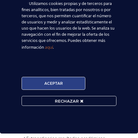
Utilizamos cookies propias y de terceros para
fines analíticos, bien tratadas por nosotros o por
terceros, que nos permiten cuantificar el número
de usuarios y medir y analizar estadísticamente el
uso que hacen los usuarios de la web. Se analiza su
navegación con el fin de mejorar la oferta de los
servicios que ofrecemos. Puedes obtener más
información
.
aquí

MATRÍCULA ABIERTA:
ACEPTAR
Convocatorias constantes.

RECHAZAR
Horarios Flexibles.

Prueba de nivel gratis.
