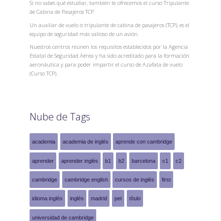
Si no sabes qué estudiar, también te ofrecemos el curso Tripulante
de Cabina de Pasajeros TCP.
Un auxiliar de vuelo o tripulante de cabina de pasajeros (TCP), es el
equipo de seguridad más valioso de un avión.
Nuestros centros reúnen los requisitos establecidos por la Agencia
Estatal de Seguridad Aérea y ha sido acreditado para la formación
aeronáutica y para poder impartir el curso de Azafata de vuelo
(Curso TCP).
Nube de Tags
academia
academia de inglés
aprende con cambridge
aprender
aprender inglés
b1
b2
barcelona
c1
c2
cambridge
cambridge english
cursos de inglés
first
idioma inglés
inglés
madrid
pet
título
universidad de cambridge