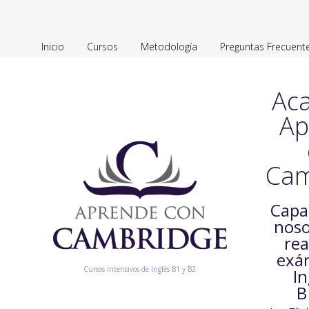
Inicio
Cursos
Metodología
Preguntas Frecuent
Ac
Ap
Cam
Capa
noso
rea
exá
Cursos Intensivos de Inglés B1 y B2
In
B