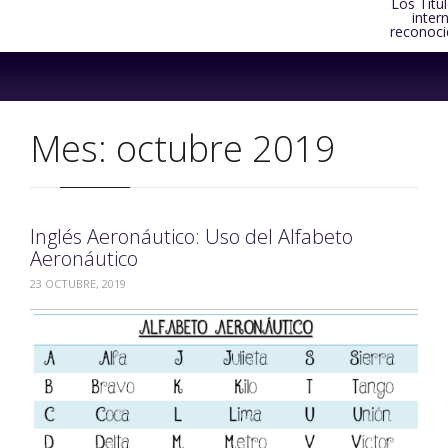
Los Títu
inter
reconoci
Skip
to
content
Mes:
octubre 2019
Inglés Aeronáutico: Uso del Alfabeto
Aeronáutico
23 OCTUBRE, 2019