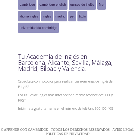
cambridge
cambridge english
cursos de inglés
first
idioma inglés
inglés
madrid
pet
título
universidad de cambridge
Tu Academia de Inglés en
Barcelona, Alicante, Sevilla, Málaga,
Madrid, Bilbao y Valencia.
Capacítate con nosotros para realizar tus exámenes de Inglés de
B1 y B2.
Los Títulos de Inglés más internacionalmente reconocidos: PET y
FIRST.
Infórmate gratuitamente en el número de teléfono 900 100 405
© APRENDE CON CAMBRIDGE - TODOS LOS DERECHOS RESERVADOS -
AVISO LEGAL
POLITICAS DE PRIVACIDAD