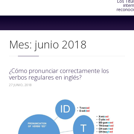
Los Títu
inter
reconoci
Skip
to
content
Mes:
junio 2018
¿Cómo pronunciar correctamente los
verbos regulares en inglés?
27 JUNIO, 2018