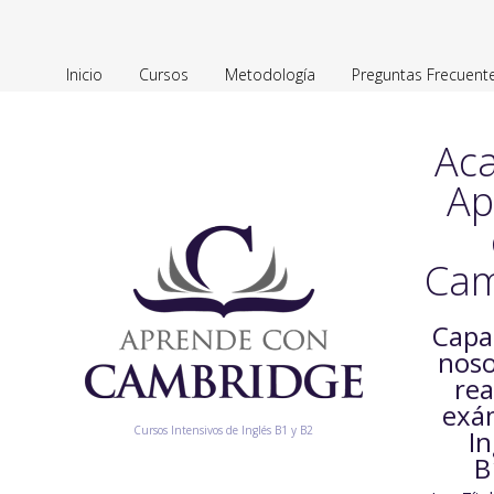
Inicio
Cursos
Metodología
Preguntas Frecuent
Ac
Ap
Cam
Capa
noso
rea
exá
Cursos Intensivos de Inglés B1 y B2
In
B