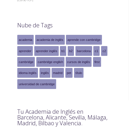
Nube de Tags
academia
academia de inglés
aprende con cambridge
aprender
aprender inglés
b1
b2
barcelona
c1
c2
cambridge
cambridge english
cursos de inglés
first
idioma inglés
inglés
madrid
pet
título
universidad de cambridge
Tu Academia de Inglés en
Barcelona, Alicante, Sevilla, Málaga,
Madrid, Bilbao y Valencia.