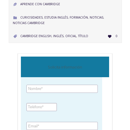
APRENDE CON CAMBRIDGE

CATEGORY
CURIOSIDADES
,
ESTUDIA INGLÉS
,
FORMACIÓN
,
NOTICIAS
,

NOTICIAS CAMBRIDGE
LOVE
CATEGORY
CAMBRIDGE ENGLISH
,
INGLÉS
,
OFICIAL
,
TÍTULO
0


IT
Solicita información