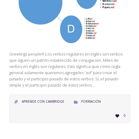
Greetings people!!! Los verbos regulares en inglés son verbos
que siguen un patrón establecido de conjugación. Miles de
verbos en inglés son regulares. Esto significa que como regla
general solamente queremos agregarles “ed” para crear el
pasado y el participio pasado de estos verbos. Sí, el pasado
simple y el participio pasado de estos verbos…
CATEGORY
APRENDE CON CAMBRIDGE
FORMACIÓN


LOVE
0

IT