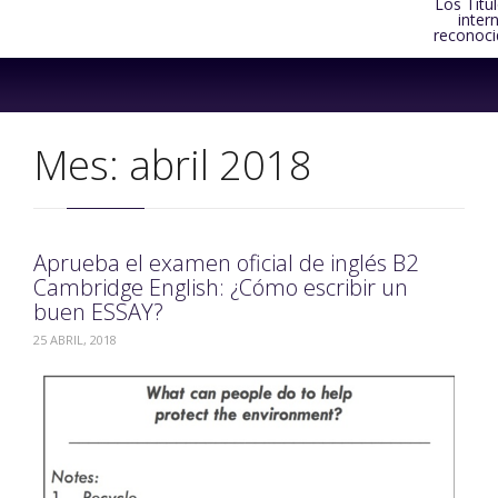
Los Títu
inter
reconoci
Skip
to
content
Mes:
abril 2018
Aprueba el examen oficial de inglés B2
Cambridge English: ¿Cómo escribir un
buen ESSAY?
25 ABRIL, 2018