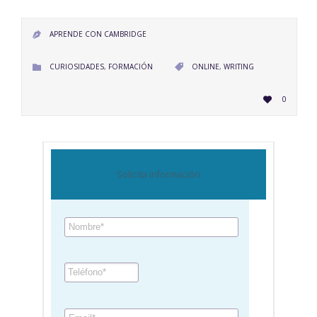
APRENDE CON CAMBRIDGE

CATEGORY
CATEGORY
CURIOSIDADES
,
FORMACIÓN
ONLINE
,
WRITING


LOVE
0

IT
Solicita información