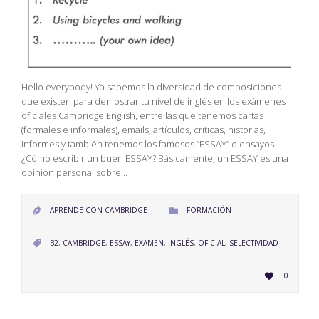
Hello everybody! Ya sabemos la diversidad de composiciones
que existen para demostrar tu nivel de inglés en los exámenes
oficiales Cambridge English, entre las que tenemos cartas
(formales e informales), emails, artículos, críticas, historias,
informes y también tenemos los famosos “ESSAY” o ensayos.
¿Cómo escribir un buen ESSAY? Básicamente, un ESSAY es una
opinión personal sobre…
CATEGORY
APRENDE CON CAMBRIDGE
FORMACIÓN


CATEGORY
B2
,
CAMBRIDGE
,
ESSAY
,
EXAMEN
,
INGLÉS
,
OFICIAL
,
SELECTIVIDAD

LOVE
0

IT