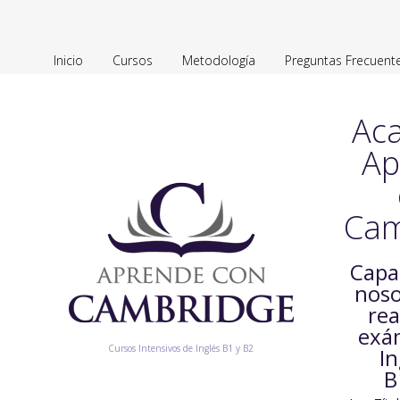
Inicio
Cursos
Metodología
Preguntas Frecuent
Ac
Ap
Cam
Capa
noso
rea
exá
Cursos Intensivos de Inglés B1 y B2
In
B