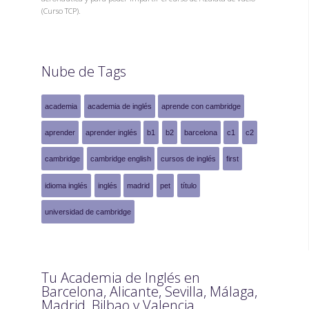
(Curso TCP).
Nube de Tags
academia
academia de inglés
aprende con cambridge
aprender
aprender inglés
b1
b2
barcelona
c1
c2
cambridge
cambridge english
cursos de inglés
first
idioma inglés
inglés
madrid
pet
título
universidad de cambridge
Tu Academia de Inglés en
Barcelona, Alicante, Sevilla, Málaga,
Madrid, Bilbao y Valencia.