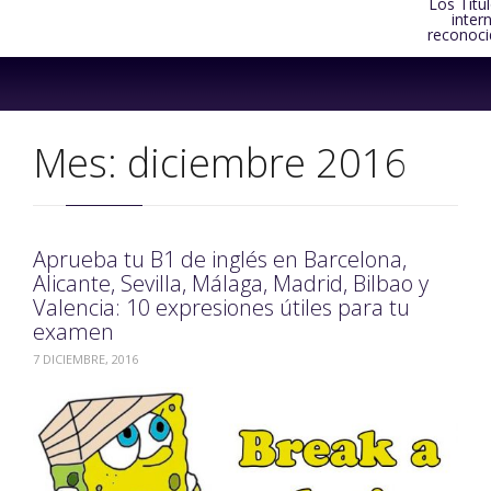
Los Títu
inter
reconoci
Skip
to
content
Mes:
diciembre 2016
Aprueba tu B1 de inglés en Barcelona,
Alicante, Sevilla, Málaga, Madrid, Bilbao y
Valencia: 10 expresiones útiles para tu
examen
7 DICIEMBRE, 2016