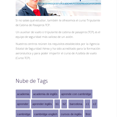
Si no sabes qué estudiar, también te ofrecemos el curso Tripulante
de Cabina de Pasajeros TCP.
Un auxiliar de vuelo o tripulante de cabina de pasajeros (TCP), es el
equipo de seguridad más valioso de un avión.
Nuestros centros reúnen los requisitos establecidos por la Agencia
Estatal de Seguridad Aérea y ha sido acreditado para la formación
aeronáutica y para poder impartir el curso de Azafata de vuelo
(Curso TCP).
Nube de Tags
academia
academia de inglés
aprende con cambridge
aprender
aprender inglés
b1
b2
barcelona
c1
c2
cambridge
cambridge english
cursos de inglés
first