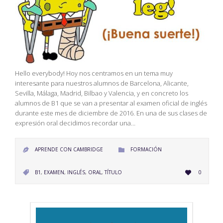
Hello everybody! Hoy nos centramos en un tema muy
interesante para nuestros alumnos de Barcelona, Alicante,
Sevilla, Málaga, Madrid, Bilbao y Valencia, y en concreto los
alumnos de B1 que se van a presentar al examen oficial de inglés
durante este mes de diciembre de 2016. En una de sus clases de
expresión oral decidimos recordar una…
CATEGORY
APRENDE CON CAMBRIDGE
FORMACIÓN


LOVE
CATEGORY
B1
,
EXAMEN
,
INGLÉS
,
ORAL
,
TÍTULO
0


IT