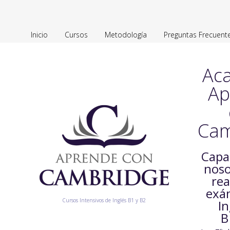
Inicio
Cursos
Metodología
Preguntas Frecuent
Ac
Ap
Cam
Capa
noso
rea
exá
Cursos Intensivos de Inglés B1 y B2
In
B